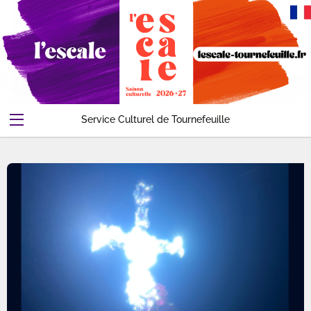
Service Culturel de Tournefeuille
Abonnements-Pass
Evenements
Contact
Compte
Accueil
Panier