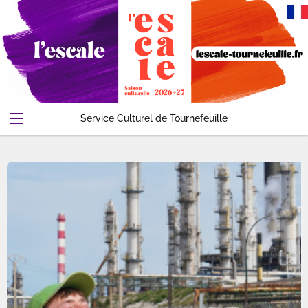
Service Culturel de Tournefeuille
Abonnements-Pass
Evenements
Contact
Compte
Accueil
Panier