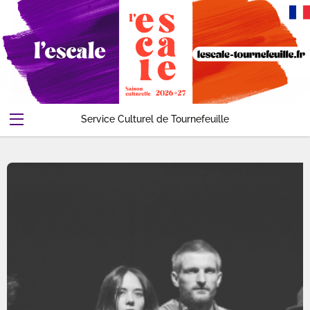
Service Culturel de Tournefeuille
Abonnements-Pass
Evenements
Contact
Compte
Accueil
Panier