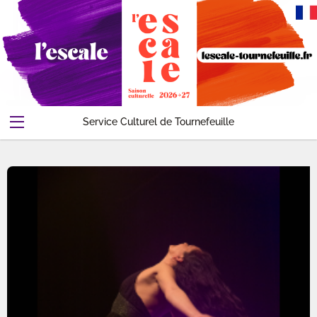
Service Culturel de Tournefeuille
Abonnements-Pass
Evenements
Contact
Compte
Accueil
Panier