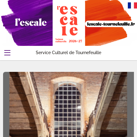
Service Culturel de Tournefeuille
Abonnements-Pass
Evenements
Contact
Compte
Accueil
Panier