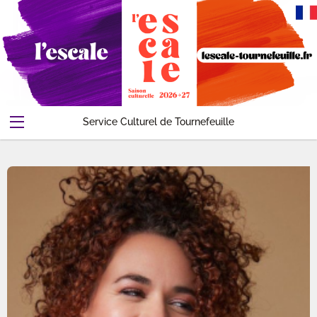
Service Culturel de Tournefeuille
Abonnements-Pass
Evenements
Contact
Compte
Accueil
Panier