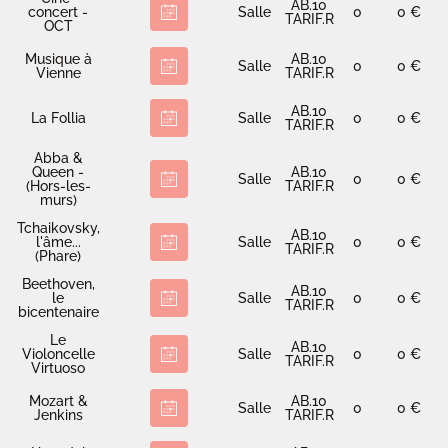
AB.10
concert -
Salle
0
0 €
TARIF.R
OCT
Musique à
AB.10
Salle
0
0 €
Vienne
TARIF.R
AB.10
La Follia
Salle
0
0 €
TARIF.R
Abba &
Queen -
AB.10
Salle
0
0 €
(Hors-les-
TARIF.R
murs)
Tchaikovsky,
AB.10
l'âme...
Salle
0
0 €
TARIF.R
(Phare)
Beethoven,
AB.10
le
Salle
0
0 €
TARIF.R
bicentenaire
Le
AB.10
Violoncelle
Salle
0
0 €
TARIF.R
Virtuoso
Mozart &
AB.10
Salle
0
0 €
Jenkins
TARIF.R