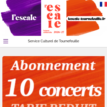
Service Culturel de Tournefeuille
Abonnements-Pass
Evenements
Contact
Compte
Accueil
Panier