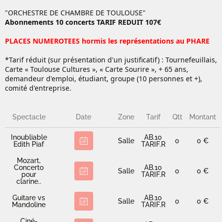
"ORCHESTRE DE CHAMBRE DE TOULOUSE"
Abonnements 10 concerts TARIF REDUIT 107€
PLACES NUMEROTEES hormis les représentations au PHARE
*Tarif réduit (sur présentation d'un justificatif) : Tournefeuillais,
Carte « Toulouse Cultures », « Carte Sourire », + 65 ans,
demandeur d'emploi, étudiant, groupe (10 personnes et +),
comité d'entreprise.
Spectacle
Date
Zone
Tarif
Qtt
Montant
Inoubliable
AB.10
Salle
0
0 €
Edith Piaf
TARIF.R
Mozart,
Concerto
AB.10
Salle
0
0 €
pour
TARIF.R
clarine..
Guitare vs
AB.10
Salle
0
0 €
Mandoline
TARIF.R
Ciné-