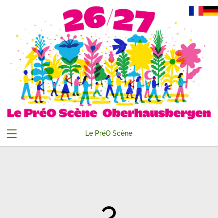
Le PréO Scène
Abonnements
Evenements
Compte
Contact
Accueil
Panier