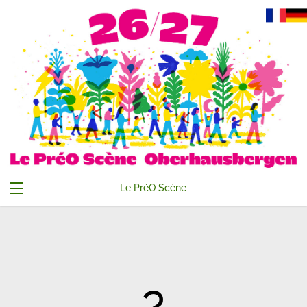
Le PréO Scène
Abonnements
Evenements
Compte
Contact
Accueil
Panier