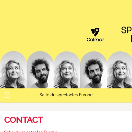
Salle de spectacles Europe
Abonnements
Spectacles
Compte
Contact
Accueil
Panier
CONTACT