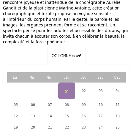
rencontre joyeuse et inattendue de la chorégraphe Aurélie
Gandit et de la plasticienne Marine Antoine, cette création
chorégraphique et textile propose un voyage sensible
à l'intérieur du corps humain. Par le geste, la parole et les
images, les organes prennent forme et se racontent. Un
spectacle pensé pour les adultes et accessible dès dix ans, qui
invite chacun à écouter son corps, à en célébrer la beauté, la
complexité et la force poétique.
OCTOBRE 2026
Lu.
Ma.
Me.
Je.
Ve.
Sa.
Di.
02
03
04
01
05
06
07
08
09
10
11
12
13
14
15
16
17
18
19
20
21
22
23
24
25