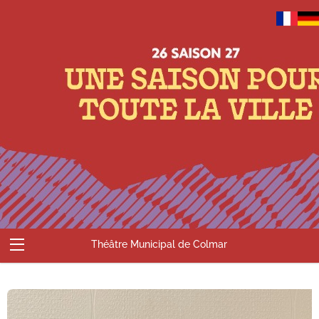
Théâtre Municipal de Colmar
Abonnements
Billetterie
Compte
Contact
Accueil
Panier