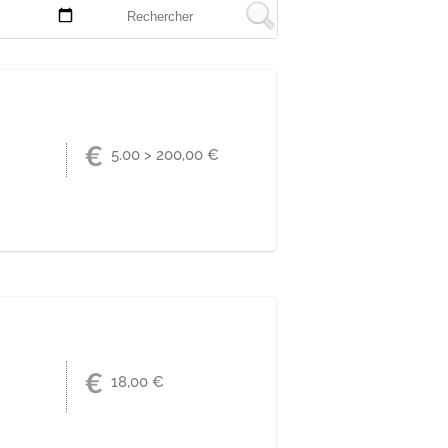
5.00 > 200,00 €
€.
18,00 €
ope de Colmar.
 Salle de spectacles Europe de