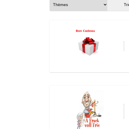
Offrez du spectacle vivant et laissez le 
Différentes valeurs de bons cadeaux 
Additionnez
plusieurs Bons Cadeaux p
Conditions d'utilisation des Bons cade
Ce bon est accepté uniquement 
Ce bon peut être consommé par 
Colmar ou en ligne.