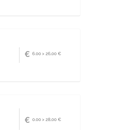
 faire éclater de rire.
ice.
téraires et irrésistiblement drôles, ce
6.00 > 26,00 €
CLIQUEZ !
0.00 > 28,00 €
é ? En s'appuyant sur des fragments
rement de trois générations autour