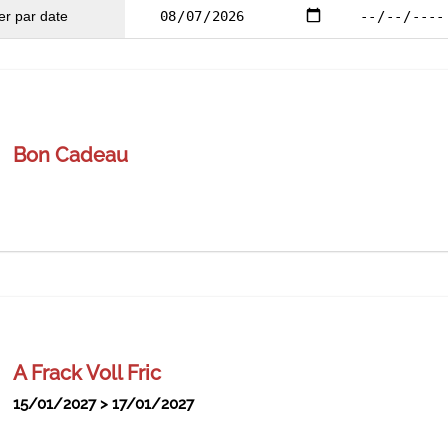
Bon Cadeau
plaisir de choisir !
sont proposées : 5,00€, 10,00€, 20,00€, 50,00€, 100,00€, 200,00
our obtenir le montant souhaité.
aux :
A Frack Voll Fric
15/01/2027 > 17/01/2027
au Théâtre Municipal de Colmar et à la Salle de spectacles Eur
téléphone, au guichet du Théâtre Municipal de Colmar ou de la