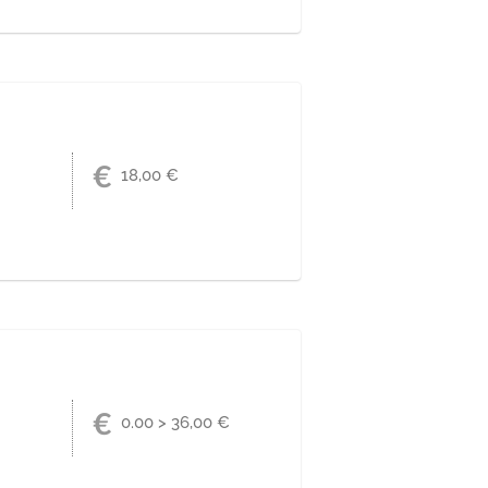
rsement, avoir ou échange de la
talement ou partiellement, y compris
t ou de crédit.
18,00 €
n sur une autre commande.
 documents afin de déclarer des
tin de sortir pour se changer les
0.00 > 36,00 €
uvaise foi. Après avoir insulté son
CLIQUEZ !
le fracassante : elle est enceinte !