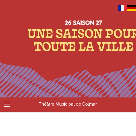
Théâtre Municipal de Colmar
Abonnements
Billetterie
Compte
Contact
Accueil
Panier