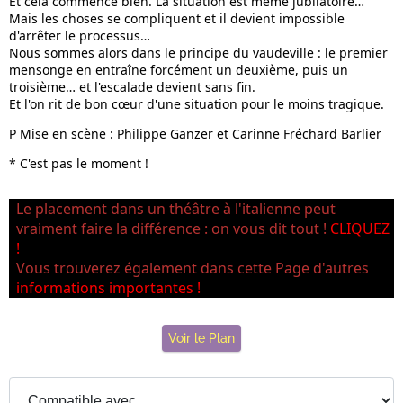
Et cela commence bien. La situation est même jubilatoire…
Mais les choses se compliquent et il devient impossible
d'arrêter le processus…
Nous sommes alors dans le principe du vaudeville : le premier
mensonge en entraîne forcément un deuxième, puis un
troisième… et l'escalade devient sans fin.
Et l'on rit de bon cœur d'une situation pour le moins tragique.
P
Mise en scène : Philippe Ganzer et Carinne Fréchard Barlier
* C'est pas le moment !
Le placement dans un théâtre à l'italienne peut
vraiment faire la différence : on vous dit tout !
CLIQUEZ
!
Vous trouverez également dans cette Page d'autres
informations importantes !
Voir le Plan