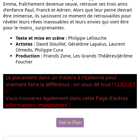
Emma, fraîchement devenue veuve, retrouve ses trois amis
d'enfance Paul, Franck et Adrien. Alors que leur peine devrait
être immense, ils saisissent ce moment de retrouvailles pour
révéler leurs rêves inavouables et leurs envies qui vont être
pour le moins_ surprenantes.
Texte et mise en scène :
Philippe Lellouche
Artistes :
David Douillet, Géraldine Lapalus, Laurent
Olmedo, Philippe Cura
Production :
Friends Zone, Les Grands Théâtres/Jérôme
Foucher
Le placement dans un théâtre à l'italienne peut
vraiment faire la différence : on vous dit tout !
CLIQUEZ
!
Vous trouverez également dans cette Page d'autres
informations importantes !
Voir le Plan