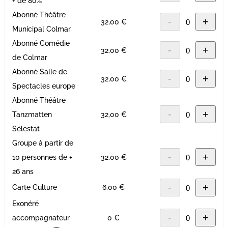
+ de 80%
Abonné Théâtre
-
+
32,00 €
Municipal Colmar
Abonné Comédie
-
+
32,00 €
de Colmar
Abonné Salle de
-
+
32,00 €
Spectacles europe
Abonné Théâtre
-
+
Tanzmatten
32,00 €
Sélestat
Groupe à partir de
-
+
10 personnes de +
32,00 €
26 ans
-
+
Carte Culture
6,00 €
Exonéré
-
+
accompagnateur
0 €