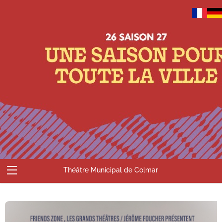
Théâtre Municipal de Colmar
Abonnements
Billetterie
Compte
Contact
Accueil
Panier