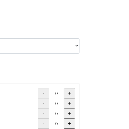
-
+
-
+
-
+
-
+