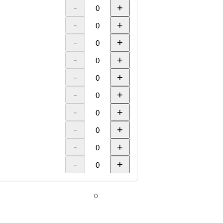
-
+
-
+
-
+
-
+
-
+
-
+
-
+
-
+
-
+
-
+
0