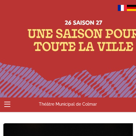
Théâtre Municipal de Colmar
Abonnements
Billetterie
Compte
Contact
Accueil
Panier