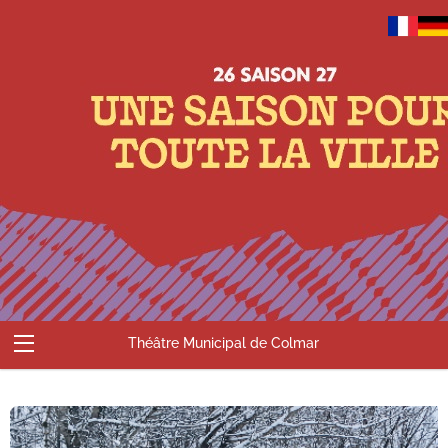
Théâtre Municipal de Colmar
Abonnements
Billetterie
Compte
Contact
Accueil
Panier