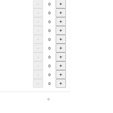
-
+
-
+
-
+
-
+
-
+
-
+
-
+
-
+
-
+
-
+
0