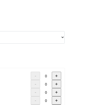
-
+
-
+
-
+
-
+