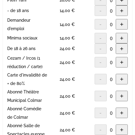
-
+
Plein Tarif
28,00 €
-
+
- de 18 ans
14,00 €
Demandeur
-
+
14,00 €
d'emploi
-
+
Minima sociaux
14,00 €
-
+
De 18 à 26 ans
24,00 €
Cezam / Ircos (1
-
+
24,00 €
réduction / carte)
Carte d'invalidité de
-
+
24,00 €
+ de 80%
Abonné Théâtre
-
+
24,00 €
Municipal Colmar
Abonné Comédie
-
+
24,00 €
de Colmar
Abonné Salle de
-
+
24,00 €
Spectacles europe