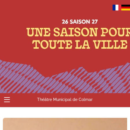
Théâtre Municipal de Colmar
Abonnements
Billetterie
Compte
Contact
Accueil
Panier