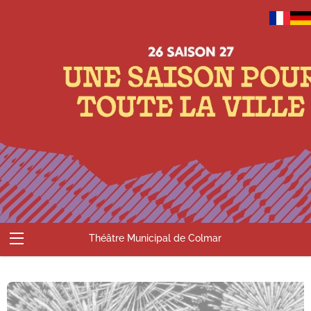
Théâtre Municipal de Colmar
Abonnements
Billetterie
Compte
Contact
Accueil
Panier