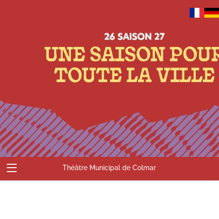
Théâtre Municipal de Colmar
Abonnements
Billetterie
Compte
Contact
Accueil
Panier