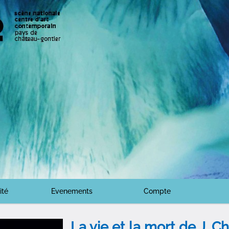
ité
Evenements
Compte
La vie et la mort de J. Ch